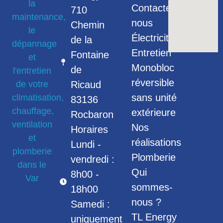
Contactez-
710
nous
Chemin
Électricité
de la
Entretien
Fontaine
Monobloc
de
réversible
Ricaud
sans unité
83136
extérieure
Rocbaron
Nos
Horaires
réalisations
Lundi -
Plomberie
vendredi :
Qui
8h00 -
sommes-
18h00
nous ?
Samedi :
TL Energy
uniquement