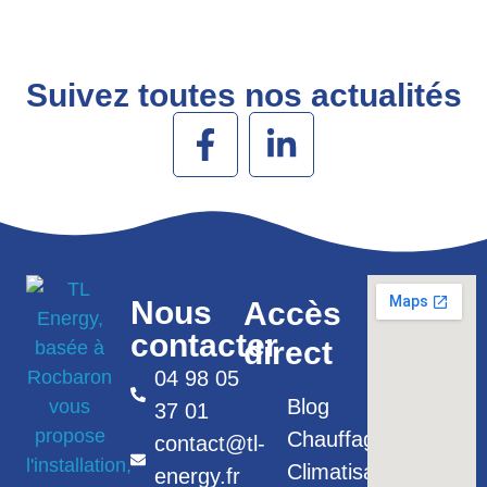
Suivez toutes nos actualités
Nous
Accès
contacter
direct
04 98 05
Blog
37 01
Chauffage
contact@tl-
Climatisation
energy.fr